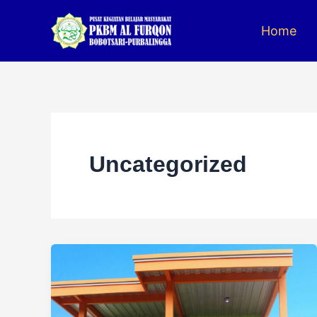
Skip
to
Home
content
Uncategorized